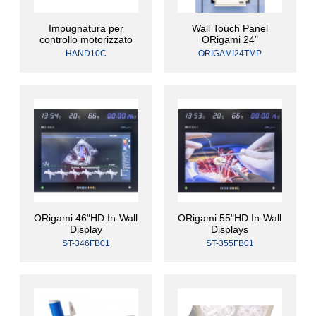
Impugnatura per
Wall Touch Panel
controllo motorizzato
ORigami 24"
HAND10C
ORIGAMI24TMP
ORigami 46"HD In-Wall
ORigami 55"HD In-Wall
Display
Displays
ST-346FB01
ST-355FB01