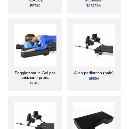
HEAD02
accessori
BF790
TAB750A
Poggiatesta in Gel per
Allen pediatrico (paio)
posizione prona
BF854
BF465