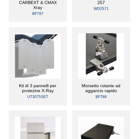
CARBEXT & CMAX
257
Xray
WD2571
BF787
Kit di 3 pannelli per
Morsetto rotante ad
protezine X-Ray
aggancio rapido
UT3075SET
BF788