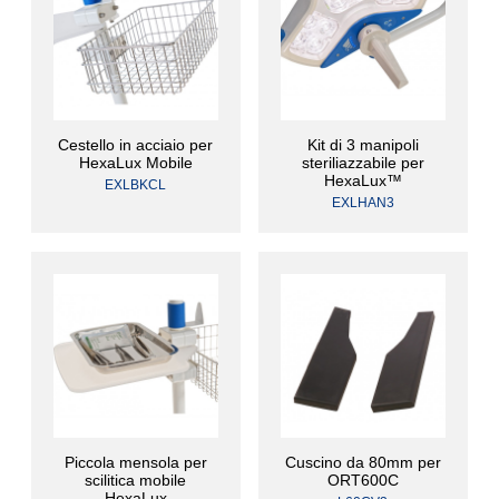
Cestello in acciaio per
Kit di 3 manipoli
HexaLux Mobile
steriliazzabile per
HexaLux™
EXLBKCL
EXLHAN3
Piccola mensola per
Cuscino da 80mm per
scilitica mobile
ORT600C
HexaLux