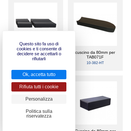
Questo sito fa uso di
cookies e ti consente di
Cuscino da 80mm per
cuscino da 80mm per
decidere se accettarli o
LEG30G
TAB071F
rifiutarli
L30GV3
10-382-HT
Ok, accetta tutto
Rifiuta tutti i cookie
Personalizza
Politica sulla
riservatezza