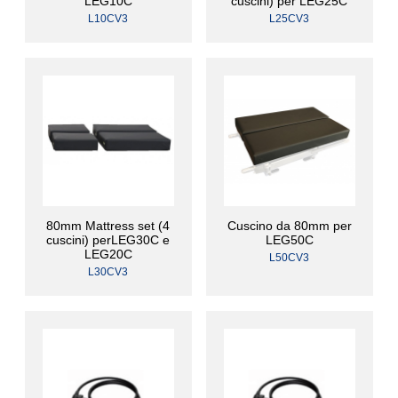
LEG10C
cuscini) per LEG25C
L10CV3
L25CV3
80mm Mattress set (4
Cuscino da 80mm per
cuscini) perLEG30C e
LEG50C
LEG20C
L50CV3
L30CV3