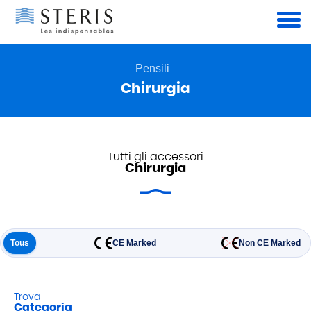
Pannello di gestione dei cookies
Pensili
Chirurgia
Tutti gli accessori
Chirurgia
Tous
CE Marked
Non CE Marked
Trova
Categoria