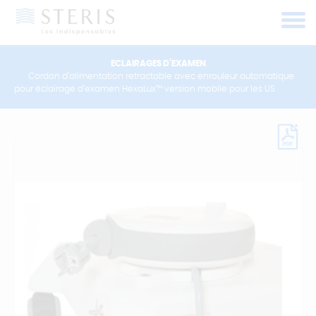
Panneau de gestion des cookies
ECLAIRAGES D’EXAMEN
Cordon d’alimentation retractable avec enrouleur automatique
pour éclairage d’examen HexaLux™ version mobile pour les US