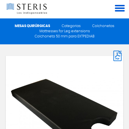
Panel de gestión de cookies
MESAS QUIRÚRGICAS
Categorias
Colchonetas
Mattresses for Leg extensions
Colchoneta 50 mm para EXTPEDIAB