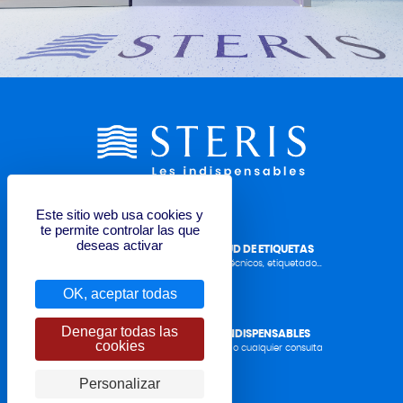
Este sitio web usa cookies y
te permite controlar las que
deseas activar
FORMULARIO DE SOLICITUD DE ETIQUETAS
Manual del operador, datos técnicos, etiquetado...
OK, aceptar todas
Denegar todas las
CONTACTAR STERIS LES INDISPENSABLES
cookies
para solicitar un presupuesto o cualquier consulta
Personalizar