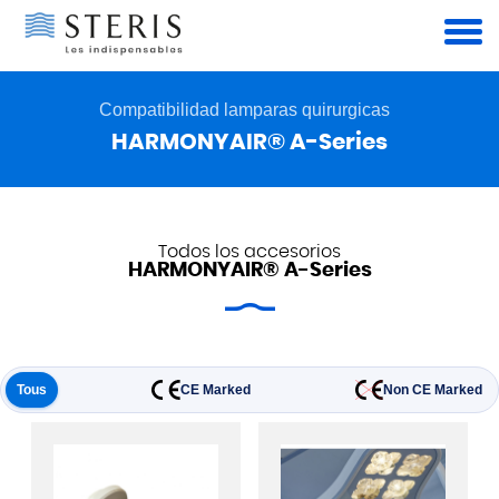
Panel de gestión de cookies
Compatibilidad lamparas quirurgicas
HARMONYAIR® A-Series
Todos los accesorios
HARMONYAIR® A-Series
Tous
CE Marked
Non CE Marked