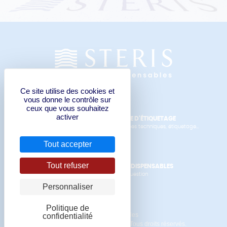
Ce site utilise des cookies et
vous donne le contrôle sur
ceux que vous souhaitez
activer
FORMULAIRE DE DEMANDE D'ÉTIQUETAGE
Manuels de l'opérateur, données techniques, étiquetage...
Tout accepter
Tout refuser
CONTACTER STERIS LES INDISPENSABLES
pour un devis ou pour toute question
Personnaliser
Politique de
Mentions Légales
confidentialité
© Copyright 2020 STERIS SAS. Tous droits réservés.