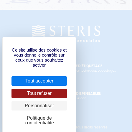
Ce site utilise des cookies et
vous donne le contrôle sur
ceux que vous souhaitez
activer
FORMULAIRE DE DEMANDE D'ÉTIQUETAGE
Manuels de l'opérateur, données techniques, étiquetage...
Tout accepter
Tout refuser
CONTACTER STERIS LES INDISPENSABLES
pour un devis ou pour toute question
Personnaliser
Politique de
Mentions Légales
confidentialité
© Copyright 2020 STERIS SAS. Tous droits réservés.