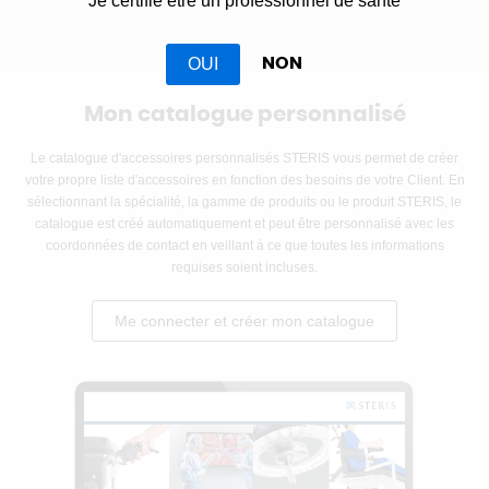
Je certifie être un professionnel de santé
OUI
NON
Mon catalogue personnalisé
Le catalogue d'accessoires personnalisés STERIS vous permet de créer
votre propre liste d'accessoires en fonction des besoins de votre Client. En
sélectionnant la spécialité, la gamme de produits ou le produit STERIS, le
catalogue est créé automatiquement et peut être personnalisé avec les
coordonnées de contact en veillant à ce que toutes les informations
requises soient incluses.
Me connecter et créer mon catalogue