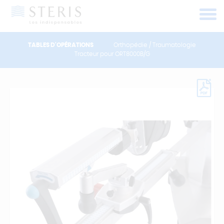
Panneau de gestion des cookies
TABLES D'OPÉRATIONS
Orthopédie / Traumatologie
Tracteur pour ORT8000B/G