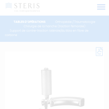
Panneau de gestion des cookies
TABLES D'OPÉRATIONS
Orthopédie / Traumatologie
Chirurgie de la hanche (traction fémorale)
Support de contre-traction latérale/du tibia en fibre de
carbone