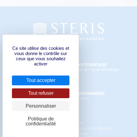
Ce site utilise des cookies et
vous donne le contrôle sur
ceux que vous souhaitez
activer
FORMULAIRE DE DEMANDE D'ÉTIQUETAGE
Manuels de l'opérateur, données techniques, étiquetage...
Tout accepter
Tout refuser
CONTACTER STERIS LES INDISPENSABLES
pour un devis ou pour toute question
Personnaliser
Politique de
Mentions Légales
confidentialité
© Copyright 2020 STERIS SAS. Tous droits réservés.
Données personnelles